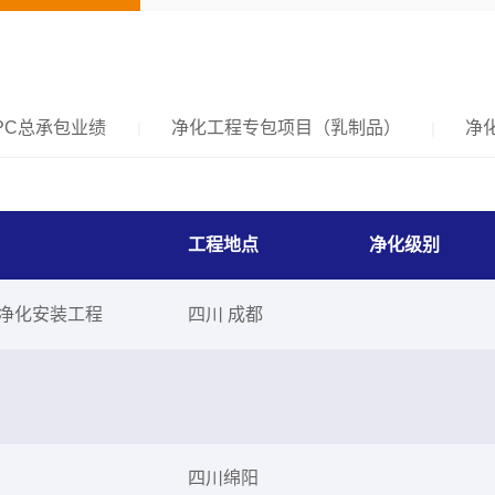
PC总承包业绩
净化工程专包项目（乳制品）
净
|
|
工程地点
净化级别
间净化安装工程
四川 成都
四川绵阳