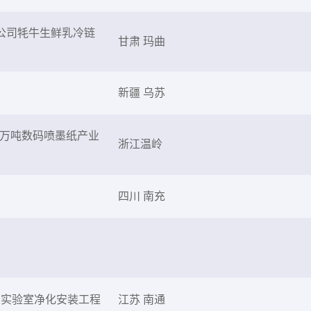
公司牦牛生鲜乳冷链
甘肃 玛曲
新疆 乌苏
0万吨数码喷墨纸产业
浙江温岭
四川 南充
及实验室净化安装工程
江苏 南通