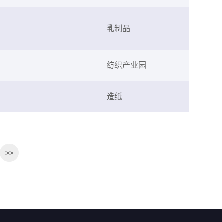
乳制品
纺织产业园
造纸
>>