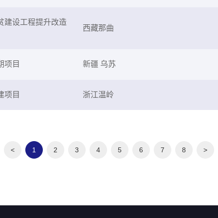
贫建设工程提升改造
西藏那曲
期项目
新疆 乌苏
建项目
浙江温岭
<
1
2
3
4
5
6
7
8
>