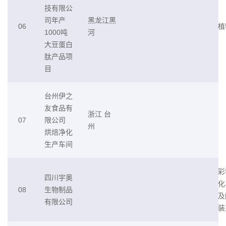
技有限公
司年产
黑龙江黑
06
植
1000吨
河
大豆蛋白
肽产品项
目
台州伊之
友食品有
浙江 台
07
限公司
州
烘焙净化
生产车间
彩
四川宇奥
化
08
生物制品
及
有限公司
装