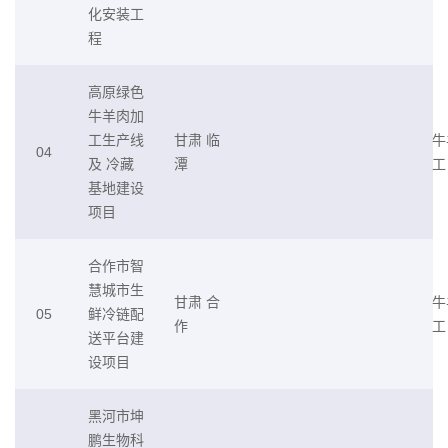
化安装工
程
高原绿色
牛羊肉加
工生产线
甘肃 临
牛
04
及 冷藏
潭
工
基地建设
项目
合作市智
慧城市生
甘肃 合
牛
05
鲜冷链配
作
工
送平台建
设项目
黑河市坤
鹏生物科