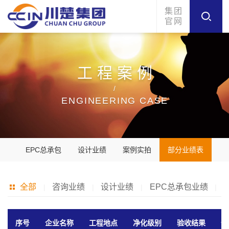
集团
官网
工程案例
/
ENGINEERING CASE
EPC总承包
设计业绩
案例实拍
部分业绩表
全部
咨询业绩
设计业绩
EPC总承包业绩
|
|
|
|
序号
企业名称
工程地点
净化级别
验收结果
备