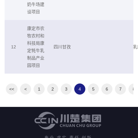
奶牛场建
设项目
康定市农
牧农村和
科技局康
12
四川甘孜
乳
定牦牛乳
制品产业
园项目
<<
<
1
2
3
4
5
6
7
8
专业 求实 责任 创新