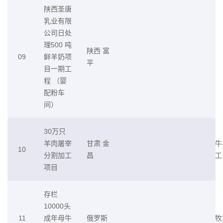
陕西圣唐
乳业有限
公司日处
理500 吨
陕西 富
09
鲜羊奶项
平
目一期工
程 （婴
配粉车
间）
30万只
羊肉屠宰
甘肃 金
牛
10
分割加工
昌
工
项目
存栏
10000头
11
成年母牛
俄罗斯
牧