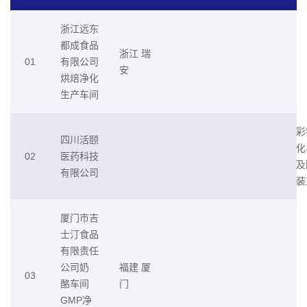
浙江远东
都成食品
浙江 瑞
01
有限公司
安
烘焙净化
生产车间
彩
四川活颐
化
02
医药科技
及
有限公司
装
厦门市吉
士汀食品
有限责任
公司奶
福建 厦
03
酪车间
门
GMP净