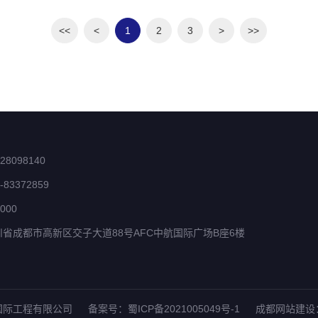
<<
<
1
2
3
>
>>
8098140
83372859
000
省成都市高新区交子大道88号AFC中航国际广场B座6楼
国际工程有限公司
备案号：蜀ICP备2021005049号-1
成都网站建设