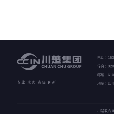
电话：1532
传真：028-
邮编：610
专业 求实 责任 创新
地址：四川
川楚联合