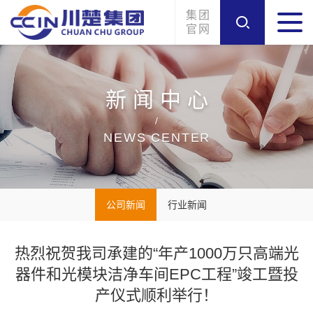
集团
官网
新闻中心
/
NEWS CENTER
公司新闻
行业新闻
热烈祝贺我司承建的“年产1000万只高端光
器件和光模块洁净车间EPC工程”竣工暨投
产仪式顺利举行！